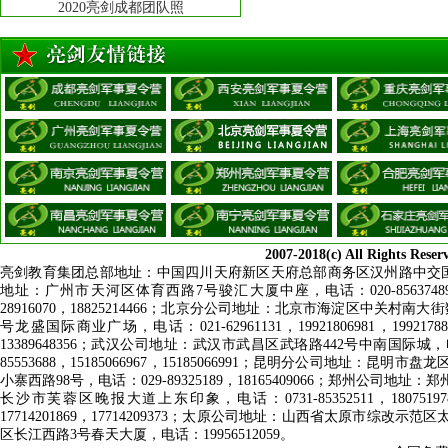
训练成果汇报表演，接受检
阅！
2007-2018(c) All Rig
亮剑教育集团总部地址：中国四川天府新区天府总部商务区汉州路中交国际中心，电话：028
地址：广州市天河区体育西路7号骏汇大厦中座，电话：020-85637489
28916070，18825214466；北京分公司地址：北京市海淀区中关村南大街数
号龙盛国际商业广场，电话：021-62961131，19921806981，19
13389648356；武汉公司地址：武汉市武昌区武珞路442号中南国际城，电话
85553688，15185066967，15185066991；昆明分公司地址：昆明
小寨西路98号，电话：029-89325189，18165409066；郑州公司地址：
2024年夏令营学员风采——亮
长沙市芙蓉区晚报大道上东印象，电话：0731-85352511，180751
剑小兵集体照
17714201869，17714209373；太原公司地址：山西省太原市综改示范区
区长江西路3号春天大厦
，电话：
19956512059
。