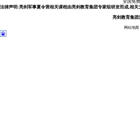
全国免费报
法律声明:亮剑军事夏令营相关课程由亮剑教育集团专家组研发而成,相
亮剑教育集团
网站地图
2023成都亮剑团体照