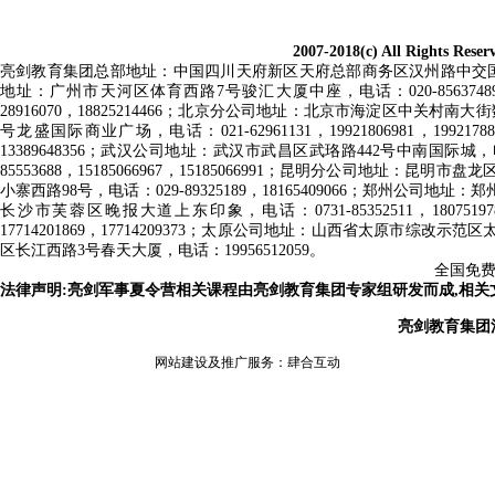
2007-2018(c) All Rig
亮剑教育集团总部地址：中国四川天府新区天府总部商务区汉州路中交国际中心，电话：028
地址：广州市天河区体育西路7号骏汇大厦中座，电话：020-85637489
28916070，18825214466；北京分公司地址：北京市海淀区中关村南大街数
号龙盛国际商业广场，电话：021-62961131，19921806981，19
13389648356；武汉公司地址：武汉市武昌区武珞路442号中南国际城，电话
85553688，15185066967，15185066991；昆明分公司地址：昆明
小寨西路98号，电话：029-89325189，18165409066；郑州公司地址：
长沙市芙蓉区晚报大道上东印象，电话：0731-85352511，180751
17714201869，17714209373；太原公司地址：山西省太原市综改示范区
区长江西路3号春天大厦
，电话：
19956512059
。
全国免费报
法律声明:亮剑军事夏令营相关课程由亮剑教育集团专家组研发而成,相
亮剑教育集团
网站建设及推广服务：
肆合互动