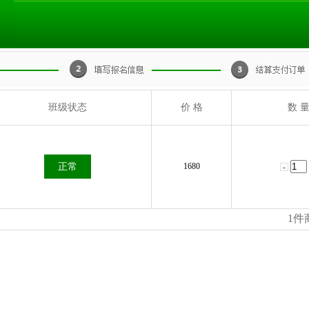
班级状态
价 格
数 
正常
1680
1
件