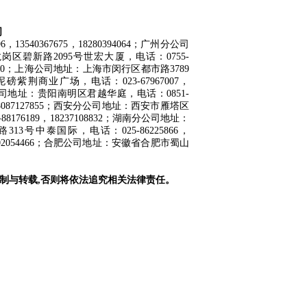
司
40367675，18280394064；广州分公司
龙岗区碧新路2095号世宏大厦，电话：0755-
21570；上海公司地址：上海市闵行区都市路3789
黄泥磅紫荆商业广场，电话：023-67967007，
；贵阳公司地址：贵阳南明区君越华庭，电话：0851-
8，18087127855；西安分公司地址：西安市雁塔区
176189，18237108832；湖南分公司地址：
13号中泰国际，电话：025-86225866，
02054466；合肥公司地址：
安徽省合肥市蜀山
制与转载,否则将依法追究相关法律责任。