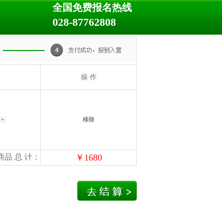
全国免费报名热线
028-87762808
量
操 作
移除
商品 总 计：
￥
1680