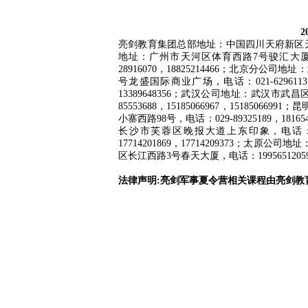
2
亮剑教育集团总部地址：中国四川天府新区天府总部商务
地址：广州市天河区体育西路7号骏汇大厦中座，电
28916070，18825214466；北京分公
号龙盛国际商业广场，电话：021-62961131
13389648356；武汉公司地址：武汉市武昌区
85553688，15185066967，151850
小寨西路98号，电话：029-89325189，18
长沙市芙蓉区晚报大道上东印象，电话：0731-
17714201869，17714209373；太原
区长江西路3号春天大厦
，电话：
1995651205
法律声明:亮剑军事夏令营相关课程由亮剑教