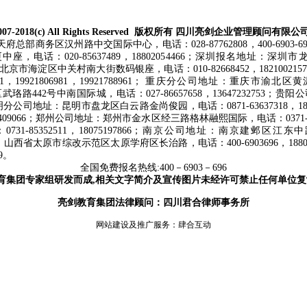
007-2018(c) All Rights Reserved 版权所有 四川亮剑企业管理顾问有限公
区汉州路中交国际中心，电话：028-87762808，400-6903-696，135
话：020-85637489，18802054466；深圳报名地址：深圳市
司地址：北京市海淀区中关村南大街数码银座，电话：010-82668452，182100
，19921806981，19921788961； 重庆分公司地址：重庆市渝北区
武珞路442号中南国际城，电话：027-86657658，13647232753
66991；昆明分公司地址：昆明市盘龙区白云路金尚俊园，电话：0871-6363731
165409066；郑州公司地址：郑州市金水区经三路格林融熙国际，电话：0371-88
85352511，18075197866；南京公司地址：南京建邺区江东中路3
公司地址：山西省太原市综改示范区太原学府区长治路，电话：400-6903696，188
9
。
全国免费报名热线:400－6903－696
育集团专家组研发而成,相关文字简介及宣传图片未经许可禁止任何单位复
亮剑教育集团法律顾问：四川君合律师事务所
网站建设及推广服务：
肆合互动